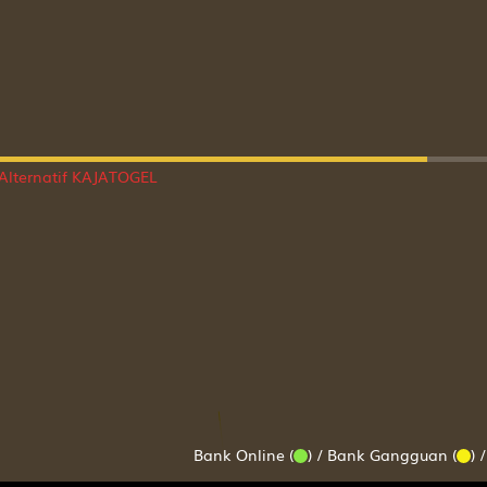
Bank Online (
) /
Bank Gangguan (
) 