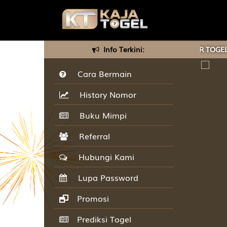
SELAMAT DATANG DI SITUS KAJATOGEL BANDAR TOGEL, BOLA, L
Info Terkini:
Cara Bermain
History Nomor
Buku Mimpi
Referral
Hubungi Kami
Lupa Password
Promosi
Prediksi Togel