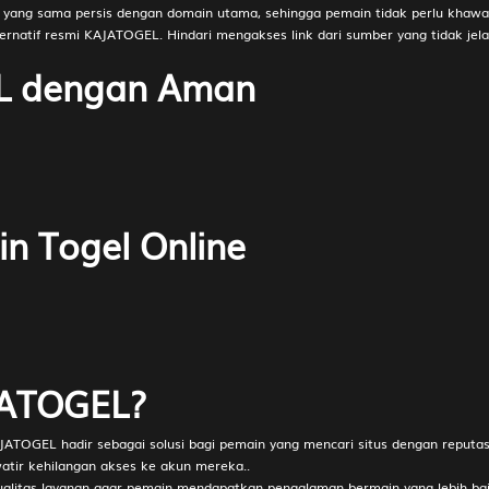
pilan yang sama persis dengan domain utama, sehingga pemain tidak perlu kha
rnatif resmi KAJATOGEL. Hindari mengakses link dari sumber yang tidak jela
L dengan Aman
n Togel Online
JATOGEL?
JATOGEL hadir sebagai solusi bagi pemain yang mencari situs dengan reputasi 
watir kehilangan akses ke akun mereka..
ualitas layanan agar pemain mendapatkan pengalaman bermain yang lebih bai