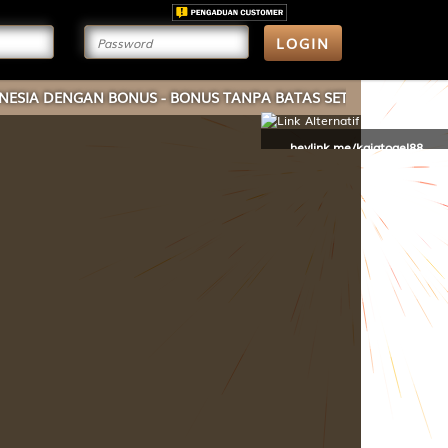
LOGIN
ENGAN BONUS - BONUS TANPA BATAS SETIAP HARI.
heylink.me/kajatogel88
kajatogel
mez.ink/kajatogel